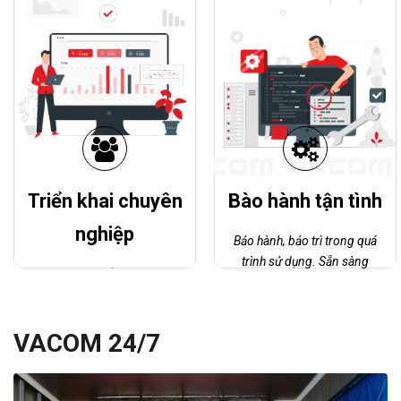
từ đó sẽ luôn có giải pháp
lời cam kết
tối ưu nhất tư vấn và triển
khai cho khách hàng
Triển khai chuyên
Bào hành tận tình
nghiệp
Bảo hành, bảo trì trong quá
trình sử dụng. Sẵn sàng
Đội ngũ triển khai có
mở rộng các chức năng
chuyên môn cao, đáp ứng
theo nhu cầu quản trị trong
tuyệt đối nhu cầu của khách
tương lai.
VACOM 24/7
hàng.