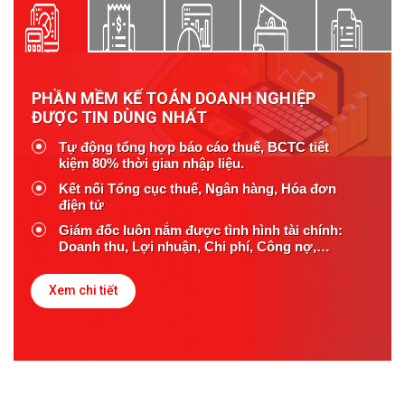
PHẦN MỀM KẾ TOÁN DOANH NGHIỆP
ĐƯỢC TIN DÙNG NHẤT
Tự động tổng hợp báo cáo thuế, BCTC tiết
kiệm 80% thời gian nhập liệu.
Kết nối Tổng cục thuế, Ngân hàng, Hóa đơn
điện tử
Giám đốc luôn nắm được tình hình tài chính:
Doanh thu, Lợi nhuận, Chi phí, Công nợ,…
Xem chi tiết