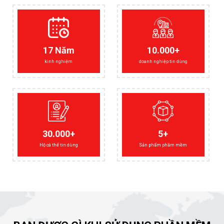
17 Năm
10.000+
kinh nghiệm
doanh nghiệp tin dùng
30.000+
5+
Hộ cá thể tin dùng
Sản phẩm phầm mềm