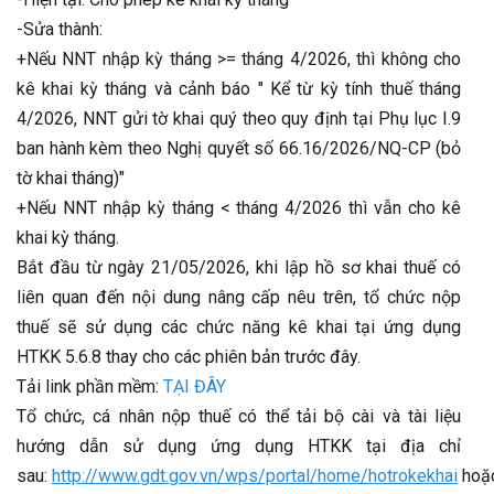
-Sửa thành:
+Nếu NNT nhập kỳ tháng >= tháng 4/2026, thì không cho
kê khai kỳ tháng và cảnh báo " Kể từ kỳ tính thuế tháng
4/2026, NNT gửi tờ khai quý theo quy định tại Phụ lục I.9
ban hành kèm theo Nghị quyết số 66.16/2026/NQ-CP (bỏ
tờ khai tháng)"
+Nếu NNT nhập kỳ tháng < tháng 4/2026 thì vẫn cho kê
khai kỳ tháng.
Bắt đầu từ ngày 21/05/2026, khi lập hồ sơ khai thuế có
liên quan đến nội dung nâng cấp nêu trên, tổ chức nộp
thuế sẽ sử dụng các chức năng kê khai tại ứng dụng
HTKK 5.6.8 thay cho các phiên bản trước đây.
Tải link phần mềm:
TẠI ĐÂY
Tổ chức, cá nhân nộp thuế có thể tải bộ cài và tài liệu
hướng dẫn sử dụng ứng dụng HTKK tại địa chỉ
sau:
http://www.gdt.gov.vn/wps/portal/home/hotrokekhai
hoặ