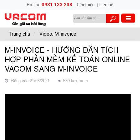
0931 133 233
Hotline:
Giới thiệu
Liên hệ
Trang chủ
Video: M-invoice
M-INVOICE - HƯỚNG DẪN TÍCH
HỢP PHẦN MỀM KẾ TOÁN ONLINE
VACOM SANG M-INVOICE
Đăng vào 21/08/2021
580 lượt xem