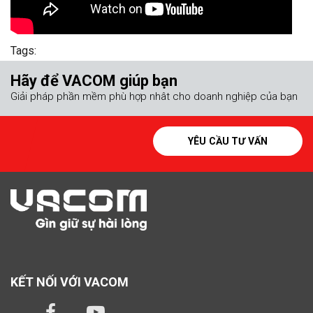
Tags:
Hãy để VACOM giúp bạn
Giải pháp phần mềm phù hợp nhât cho doanh nghiệp của bạn
YÊU CẦU TƯ VẤN
KẾT NỐI VỚI VACOM